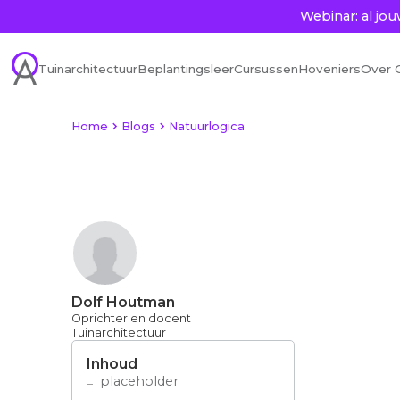
Webinar: al j
Tuinarchitectuur
Beplantingsleer
Cursussen
Hoveniers
Over 
Home
Blogs
Natuurlogica
Dolf Houtman
Oprichter en docent
Tuinarchitectuur
Inhoud
placeholder