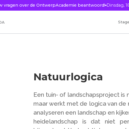
ouw vragen over de OntwerpAcademie beantwoord!
Dinsdag, 1
Stag
OA
credits
Natuurlogica
Een tuin- of landschapsproject is n
maar werkt met de logica van de 
analyseren een landschap en kijken
heidelandschap is dat niet pe