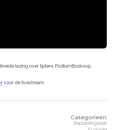
gebreide lezing over tijdens PodiumBoskoop.
er
voor de livestream.
Categorieën
Beplantingsleer
Ecologie