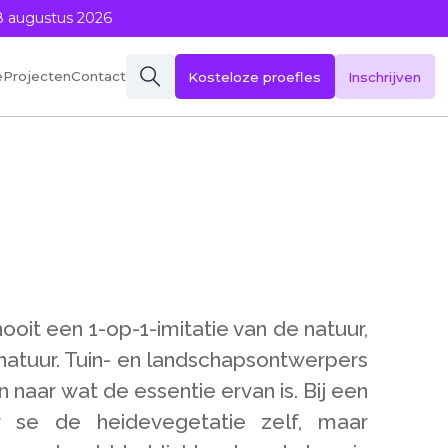
8 augustus 2026
eProjecten
Contact
Kosteloze proefles
Inschrijven
ooit een 1-op-1-imitatie van de natuur,
natuur. Tuin- en landschapsontwerpers
 naar wat de essentie ervan is. Bij een
r se de heidevegetatie zelf, maar