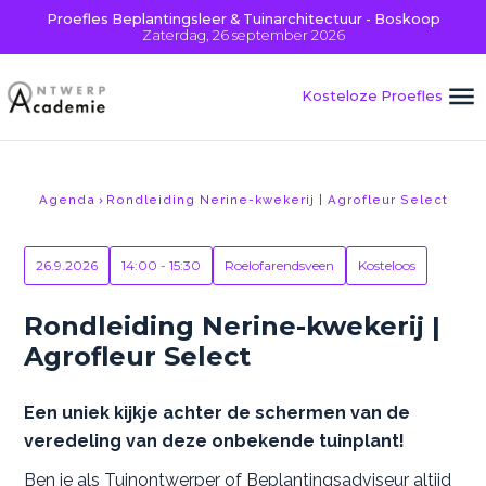
Proefles Beplantingsleer & Tuinarchitectuur - Boskoop
Zaterdag, 26 september 2026
Kosteloze Proefles
Agenda
Rondleiding Nerine-kwekerij | Agrofleur Select
26.9.2026
14:00 - 15:30
Roelofarendsveen
Kosteloos
Rondleiding Nerine-kwekerij |
Agrofleur Select
Een uniek kijkje achter de schermen van de
veredeling van deze onbekende tuinplant!
Ben je als Tuinontwerper of Beplantingsadviseur altijd