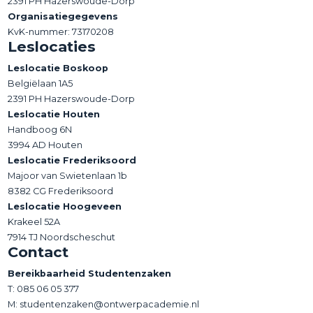
2391 PH Hazerswoude-Dorp
Organisatiegegevens
KvK-nummer: 73170208
Leslocaties
Leslocatie Boskoop
Belgiëlaan 1A5
2391 PH Hazerswoude-Dorp
Leslocatie Houten
Handboog 6N
3994 AD Houten
Leslocatie Frederiksoord
Majoor van Swietenlaan 1b
8382 CG Frederiksoord
Leslocatie Hoogeveen
Krakeel 52A
7914 TJ Noordscheschut
Contact
Bereikbaarheid Studentenzaken
T:
085 06 05 377
M: studentenzaken@ontwerpacademie.nl