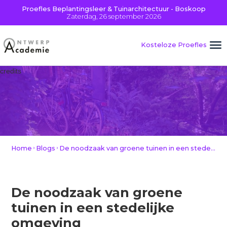
Proefles Beplantingsleer & Tuinarchitectuur - Boskoop
Zaterdag, 26 september 2026
Kosteloze Proefles
credits
Home
Blogs
De noodzaak van groene tuinen in een stedelijke omgeving
De noodzaak van groene
tuinen in een stedelijke
omgeving