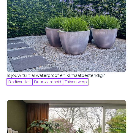
Is jouw tuin al waterproof en klimaatbestendig?
Biodiversiteit
Duurzaamheid
Tuinontwerp