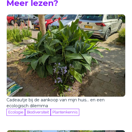
Meer lezen?
Cadeautje bij de aankoop van mijn huis… en een
ecologisch dilemma
Ecologie
Biodiversiteit
Plantenkennis