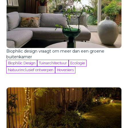
Biophilic design vraagt om meer dan een groene
buitenkamer
Biophilic Design
Tuinarchitectuur
Ecologie
Natuurinclusief ontwerpen
Hoveniers