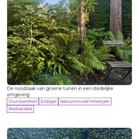
De noodzaak van groene tuinen in een stedelijke
omgeving
Duurzaamheid
Ecologie
Natuurinclusief ontwerpen
Biodiversiteit