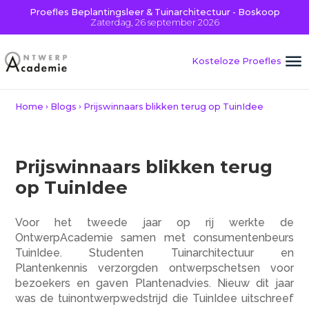
Proefles Beplantingsleer & Tuinarchitectuur - Boskoop
Zaterdag, 26 september 2026
Kosteloze Proefles
credits
Home
Blogs
Prijswinnaars blikken terug op TuinIdee
Prijswinnaars blikken terug
op TuinIdee
Voor het tweede jaar op rij werkte de
OntwerpAcademie samen met consumentenbeurs
TuinIdee. Studenten Tuinarchitectuur en
Plantenkennis verzorgden ontwerpschetsen voor
bezoekers en gaven Plantenadvies. Nieuw dit jaar
was de tuinontwerpwedstrijd die TuinIdee uitschreef