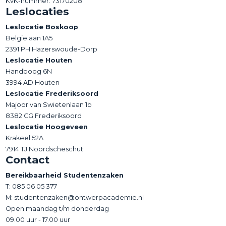
KvK-nummer: 73170208
Leslocaties
Leslocatie Boskoop
Belgiëlaan 1A5
2391 PH Hazerswoude-Dorp
Leslocatie Houten
Handboog 6N
3994 AD Houten
Leslocatie Frederiksoord
Majoor van Swietenlaan 1b
8382 CG Frederiksoord
Leslocatie Hoogeveen
Krakeel 52A
7914 TJ Noordscheschut
Contact
Bereikbaarheid Studentenzaken
T:
085 06 05 377
M: studentenzaken@ontwerpacademie.nl
Open maandag t/m donderdag
09.00 uur - 17.00 uur