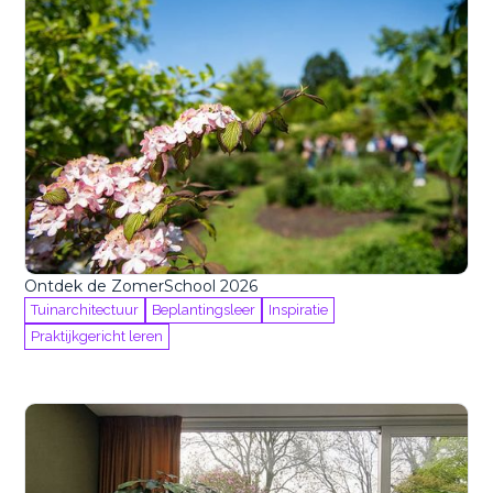
Ontdek de ZomerSchool 2026
Tuinarchitectuur
Beplantingsleer
Inspiratie
Praktijkgericht leren