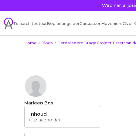
Webinar: al j
Tuinarchitectuur
Beplantingsleer
Cursussen
Hoveniers
Over 
Home
Blogs
Gerealiseerd StageProject Ester van d
Marleen Bos
Inhoud
placeholder