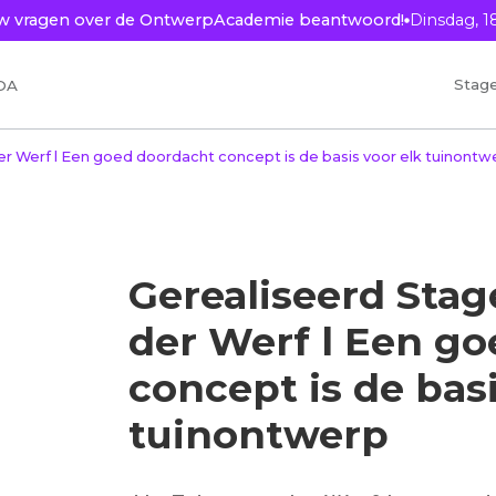
ouw vragen over de OntwerpAcademie beantwoord!
Dinsdag, 1
Stag
OA
credits
er Werf l Een goed doordacht concept is de basis voor elk tuinontw
Gerealiseerd Stag
der Werf l Een g
concept is de basi
tuinontwerp