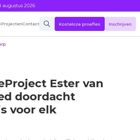
8 augustus 2026
eProjecten
Contact
Kosteloze proefles
Inschrijven
erp
eProject Ester van
oed doordacht
s voor elk