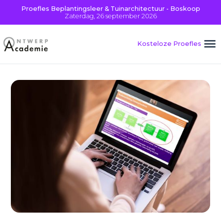
Proefles Beplantingsleer & Tuinarchitectuur - Boskoop
Zaterdag, 26 september 2026
Kosteloze Proefles