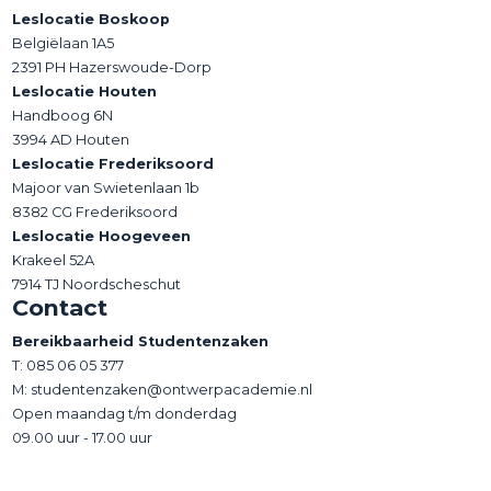
Leslocatie Boskoop
Belgiëlaan 1A5
2391 PH Hazerswoude-Dorp
Leslocatie Houten
Handboog 6N
3994 AD Houten
Leslocatie Frederiksoord
Majoor van Swietenlaan 1b
8382 CG Frederiksoord
Leslocatie Hoogeveen
Krakeel 52A
7914 TJ Noordscheschut
Contact
Bereikbaarheid Studentenzaken
T:
085 06 05 377
M: studentenzaken@ontwerpacademie.nl
Open maandag t/m donderdag
09.00 uur - 17.00 uur