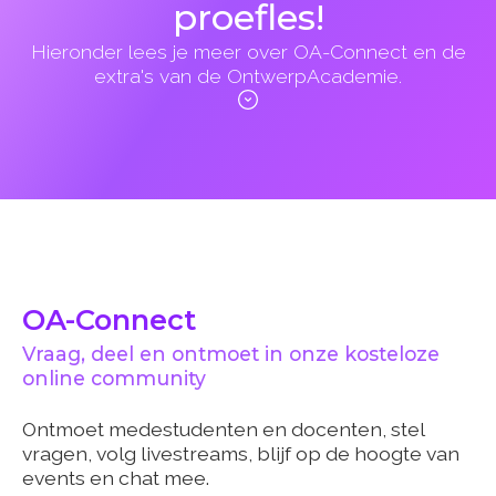
proefles!
Hieronder lees je meer over OA-Connect en de
extra's van de OntwerpAcademie.
OA-Connect
Vraag, deel en ontmoet in onze kosteloze
online community
Ontmoet medestudenten en docenten, stel
vragen, volg livestreams, blijf op de hoogte van
events en chat mee.