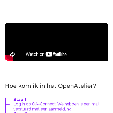
Hoe kom ik in het OpenAtelier?
Stap 1
Log in op
OA-Connect
. We hebben je een mail
verstuurd met een aanmeldlink.