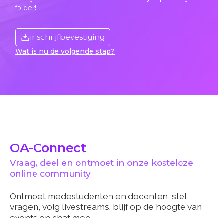
folder!
inschrijfbevestiging
Wat is nu de volgende stap?
OA-Connect
Vraag, deel en ontmoet in onze kosteloze
online community
Ontmoet medestudenten en docenten, stel
vragen, volg livestreams, blijf op de hoogte van
events en chat mee.