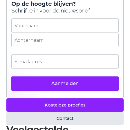
bepaalde content goed te laten werken. Je kunt
Op de hoogte blijven?
zelf kiezen of je hiermee akkoord gaat. Meer
Schrijf je in voor de nieuwsbrief.
informatie vind je in ons
privacybeleid
.
Accepteren
Weigeren
Kosteloze proefles
Contact
Veelgestelde