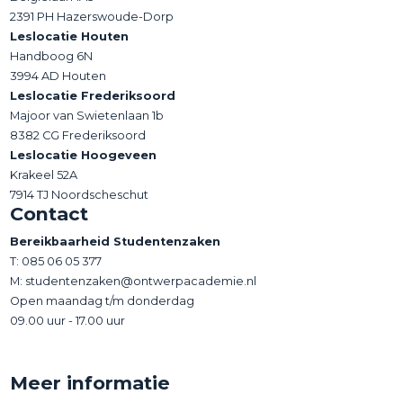
2391 PH Hazerswoude-Dorp
Leslocatie Houten
Handboog 6N
3994 AD Houten
Leslocatie Frederiksoord
Majoor van Swietenlaan 1b
8382 CG Frederiksoord
Leslocatie Hoogeveen
Krakeel 52A
7914 TJ Noordscheschut
Contact
Bereikbaarheid Studentenzaken
T:
085 06 05 377
M: studentenzaken@ontwerpacademie.nl
Open maandag t/m donderdag
09.00 uur - 17.00 uur
Meer informatie