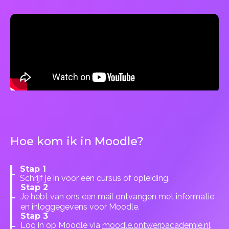
Hoe kom ik in Moodle?
Stap 1
Schrijf je in voor een cursus of opleiding.
Stap 2
Je hebt van ons een mail ontvangen met informatie
en inloggegevens voor Moodle.
Stap 3
Log in op Moodle via
moodle.ontwerpacademie.nl