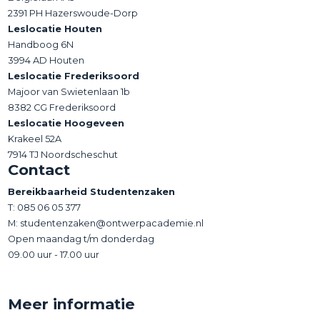
2391 PH Hazerswoude-Dorp
Leslocatie Houten
Handboog 6N
3994 AD Houten
Leslocatie Frederiksoord
Majoor van Swietenlaan 1b
8382 CG Frederiksoord
Leslocatie Hoogeveen
Krakeel 52A
7914 TJ Noordscheschut
Contact
Bereikbaarheid Studentenzaken
T:
085 06 05 377
M: studentenzaken@ontwerpacademie.nl
Open maandag t/m donderdag
09.00 uur - 17.00 uur
Meer informatie