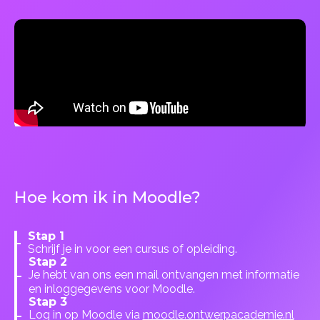
Hoe kom ik in Moodle?
Stap 1
Schrijf je in voor een cursus of opleiding.
Stap 2
Je hebt van ons een mail ontvangen met informatie
en inloggegevens voor Moodle.
Stap 3
Log in op Moodle via
moodle.ontwerpacademie.nl