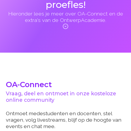
proefles!
Hieronder lees je meer over OA-Connect en de
extra's van de OntwerpAcademie.
OA-Connect
Vraag, deel en ontmoet in onze kosteloze
online community
Ontmoet medestudenten en docenten, stel
vragen, volg livestreams, blijf op de hoogte van
events en chat mee.