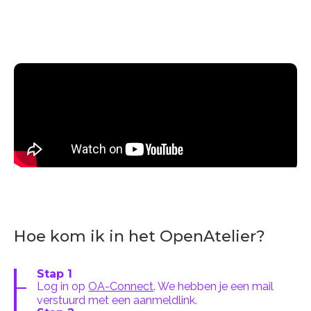
Hoe kom ik in het OpenAtelier?
Stap 1
Log in op
OA-Connect
. We hebben je een mail
verstuurd met een aanmeldlink.