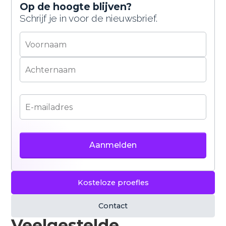
bepaalde content goed te laten werken. Je kunt
Op de hoogte blijven?
zelf kiezen of je hiermee akkoord gaat. Meer
Schrijf je in voor de nieuwsbrief.
informatie vind je in ons
privacybeleid
.
Accepteren
Weigeren
Kosteloze proefles
Contact
Veelgestelde