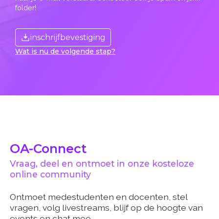
folder!
inschrijfbevestiging
Wat is nu de volgende stap?
OA-Connect
Vraag, deel en ontmoet in onze kosteloze
online community
Ontmoet medestudenten en docenten, stel
vragen, volg livestreams, blijf op de hoogte van
events en chat mee.