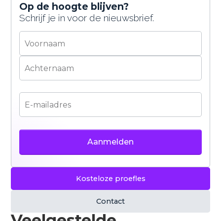
bepaalde content goed te laten werken. Je kunt
Op de hoogte blijven?
zelf kiezen of je hiermee akkoord gaat. Meer
Schrijf je in voor de nieuwsbrief.
informatie vind je in ons
privacybeleid
.
Accepteren
Weigeren
Kosteloze proefles
Contact
Veelgestelde