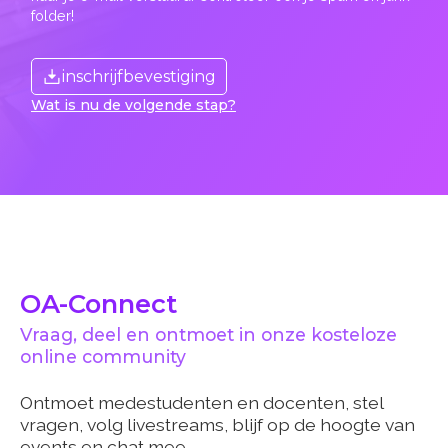
folder!
inschrijfbevestiging
Wat is nu de volgende stap?
OA-Connect
Vraag, deel en ontmoet in onze kosteloze
online community
Ontmoet medestudenten en docenten, stel
vragen, volg livestreams, blijf op de hoogte van
events en chat mee.