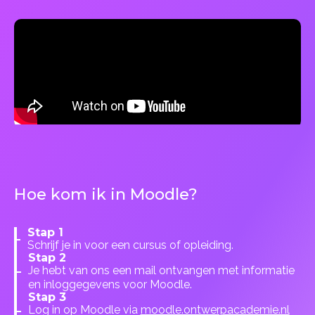
Hoe kom ik in Moodle?
Stap 1
Schrijf je in voor een cursus of opleiding.
Stap 2
Je hebt van ons een mail ontvangen met informatie
en inloggegevens voor Moodle.
Stap 3
Log in op Moodle via
moodle.ontwerpacademie.nl