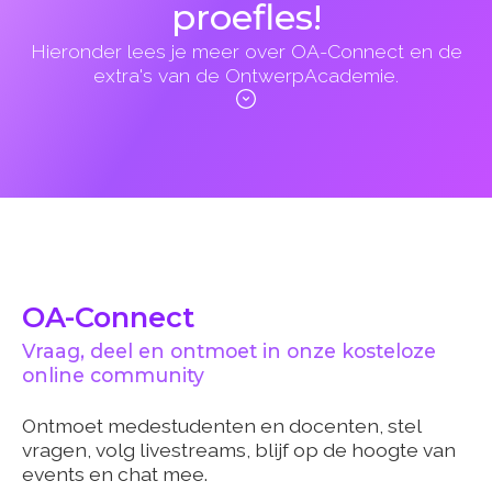
proefles!
Hieronder lees je meer over OA-Connect en de
extra's van de OntwerpAcademie.
OA-Connect
Vraag, deel en ontmoet in onze kosteloze
online community
Ontmoet medestudenten en docenten, stel
vragen, volg livestreams, blijf op de hoogte van
events en chat mee.