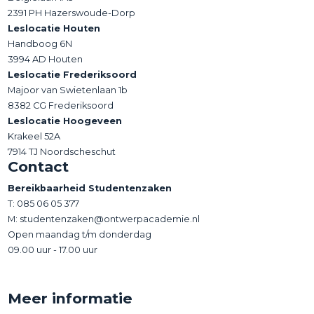
2391 PH Hazerswoude-Dorp
Leslocatie Houten
Handboog 6N
3994 AD Houten
Leslocatie Frederiksoord
Majoor van Swietenlaan 1b
8382 CG Frederiksoord
Leslocatie Hoogeveen
Krakeel 52A
7914 TJ Noordscheschut
Contact
Bereikbaarheid Studentenzaken
T:
085 06 05 377
M: studentenzaken@ontwerpacademie.nl
Open maandag t/m donderdag
09.00 uur - 17.00 uur
Meer informatie