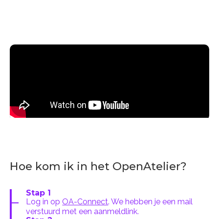
Hoe kom ik in het OpenAtelier?
Stap 1
Log in op
OA-Connect
. We hebben je een mail
verstuurd met een aanmeldlink.