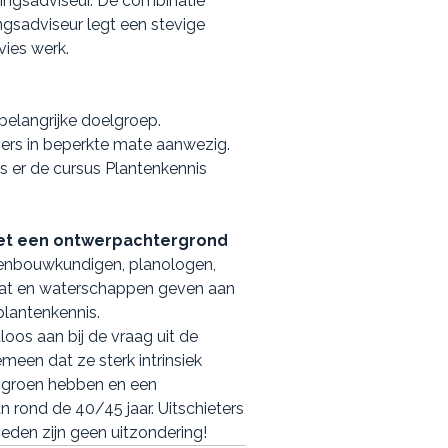
ingsadviseur. De combinatie
ngsadviseur legt een stevige
vies werk.
elangrijke doelgroep.
niers in beperkte mate aanwezig.
s er de cursus Plantenkennis
met een ontwerpachtergrond
denbouwkundigen, planologen,
aat en waterschappen geven aan
plantenkennis.
loos aan bij de vraag uit de
een dat ze sterk intrinsiek
et groen hebben en een
 rond de 40/45 jaar. Uitschieters
eden zijn geen uitzondering!