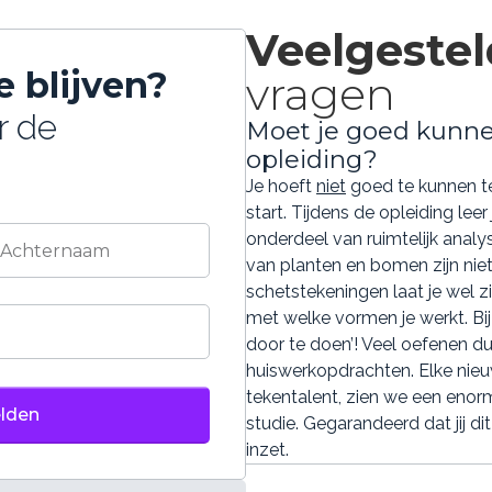
Voor het aanmelden voor een fysieke studievoorlicht
Veelgeste
kunt u terecht op de contactpagina:
https://www.ontwerpacademie.nl/contact
 blijven?
vragen
Samenvattend: - De groep van 10 september in Houten
or de
Moet je goed kunne
voldoende aanmeldingen (minimaal 7). - Aanmelden is
opleiding?
er geen "vol" melding is. - Stage is onderdeel van de o
Je hoeft
niet
goed te kunnen te
vrijwillige stage is ook mogelijk. - Voor stagevragen m
start. Tijdens de opleiding lee
stage@ontwerpacademie.nl.
onderdeel van ruimtelijk analy
Heeft u verdere vragen of wenst u telefonisch contact
van planten en bomen zijn nie
OntwerpAcademie bereiken op telefoonnummer 085 - 
schetstekeningen laat je wel z
met welke vormen je werkt. Bi
Ik help u graag verder als u nog meer informatie wens
door te doen’! Veel oefenen dus
huiswerkopdrachten. Elke nieu
tekentalent, zien we een enor
studie. Gegarandeerd dat jij dit
inzet.