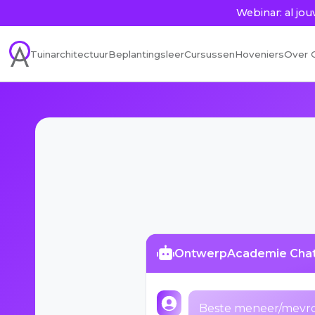
Webinar: al j
Tuinarchitectuur
Beplantingsleer
Cursussen
Hoveniers
Over 
OntwerpAcademie Cha
Beste meneer/mevrou