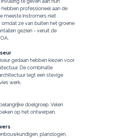
invulling te geven aan hun
 hebben professioneel aan de
de meeste instromers niet
s omdat ze van buiten het groene
ntallen gezien - veruit de
 OA.
iseur
iseur gedaan hebben kiezen voor
itectuur. De combinatie
rchitectuur legt een stevige
vies werk.
elangrijke doelgroep. Velen
zoeken op het ontwerpen.
wers
denbouwkundigen, planologen,