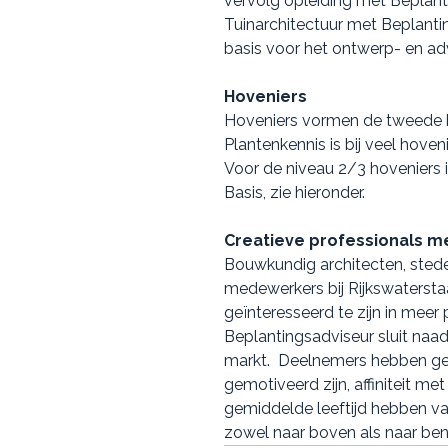
vervolg opleiding met Beplant
Tuinarchitectuur met Beplanti
basis voor het ontwerp- en ad
Hoveniers
Hoveniers vormen de tweede b
Plantenkennis is bij veel hove
Voor de niveau 2/3 hoveniers i
Basis, zie hieronder.
Creatieve professionals 
Bouwkundig architecten, ste
medewerkers bij Rijkswaterst
geïnteresseerd te zijn in meer 
Beplantingsadviseur sluit naad
markt. Deelnemers hebben gem
gemotiveerd zijn, affiniteit m
gemiddelde leeftijd hebben van
zowel naar boven als naar ben