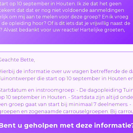
art op 10 september in Houten. Ik zie dat het geen
etekent dat dat er nog niet voldoende aanmeldingen
elijk om mij aan te melen voor deze groep? En ik vroeg
j de opleiding hoor? Of is dit iets dat je vrijwillig naast de
 Alvast bedankt voor uw reactie! Hartelijke groeten,
Geachte Bette,
Hierbij de informatie over uw vragen betreffende de 
Tuinontwerper die start op 10 september in Houten en
Startdatum en instroomgroep: - De dagopleiding Tui
op 10 september in Houten. - Startdata zijn altijd on
een groep gaat van start bij minimaal 7 deelnemers. - E
groepen en zogenaamde carrouselgroepen. Bij carrou
de samenstelling van de groep na elk lesblok, waard
Bent u geholpen met deze informatie
gevorderden samen lessen volgen. - Als er bij een st
melding "vol" staat, zijn er doorgaans nog plekken bes