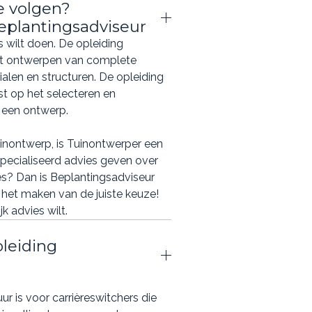
e volgen?
eplantingsadviseur
s wilt doen. De opleiding
het ontwerpen van complete
rialen en structuren. De opleiding
st op het selecteren en
 een ontwerp.
tuinontwerp, is Tuinontwerper een
specialiseerd advies geven over
s? Dan is Beplantingsadviseur
j het maken van de juiste keuze!
k advies wilt.
pleiding
ur is voor carrièreswitchers die