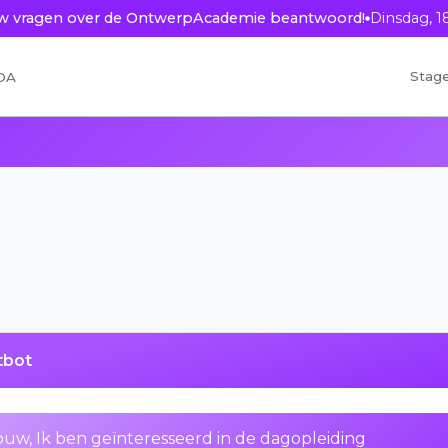
ouw vragen over de OntwerpAcademie beantwoord!
Dinsdag, 1
Stag
OA
tbot
w, Ik ben geïnteresseerd in de dagopleiding