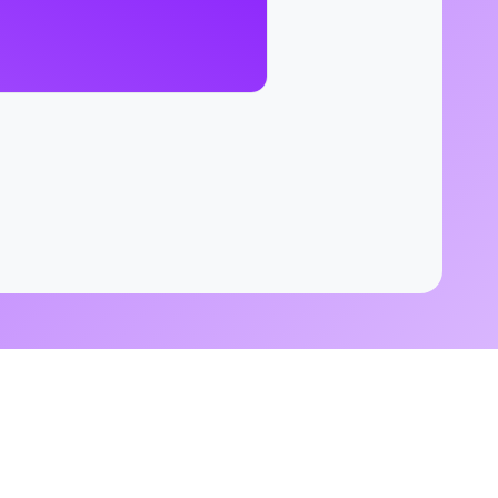
en wij u naar de
tectuur
an de vakopleiding
ageProjecten
iding. -
ing van ervaren
aring. - Het is
en bij een hovenier
- Voor vragen over
 contact opnemen
- Meer informatie
uis voor een
/stageprojecten
 via het
chrijfformulier -