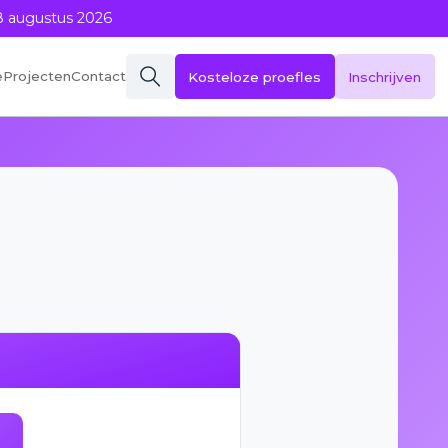
8 augustus 2026
eProjecten
Contact
Kosteloze proefles
Inschrijven
Om je zo snel en goed mogelijk te
helpen zet de OntwerpAcademie AI in
om je vraag te beantwoorden.
Ben je nog niet goed geholpen? Verstuur
dan middels de knop hieronder alsnog
het formulier naar onze collega's!