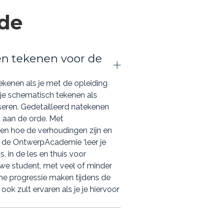
ing of open dag
lde
 gaat door bij
n tekenen voor de
 nog mogelijk als
pleiding, maar extra
kenen als je met de opleiding
ail naar
r je schematisch tekenen als
seren. Gedetailleerd natekenen
, dan kunt u de
t aan de orde. Met
06 05 377.
ien hoe de verhoudingen zijn en
j de OntwerpAcademie ‘leer je
t.
, in de les en thuis voor
we student, met veel of minder
me progressie maken tijdens de
 ook zult ervaren als je je hiervoor