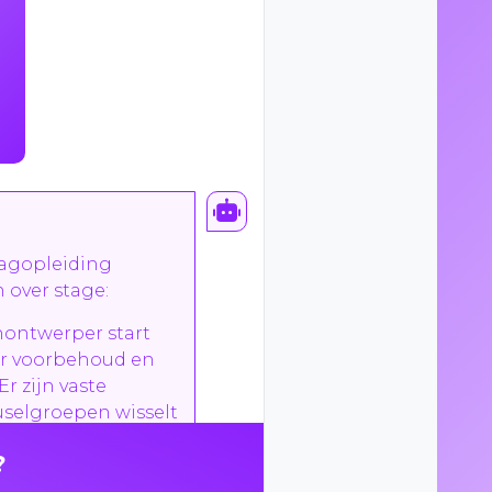
dagopleiding
 over stage:
nontwerper start
der voorbehoud en
r zijn vaste
selgroepen wisselt
oor beginners en
?
artdatum geen
chikbaar. - Voor de