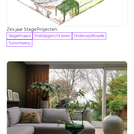
Zes jaar StageProjecten
StageProject
Praktijkgericht leren
Onderwijsfilosofie
Tuinontwerp