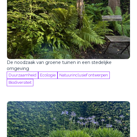
De noodzaak van groene tuinen in een stedelijke
omgeving
Duurzaamheid
Ecologie
Natuurinclusief ontwerpen
Biodiversiteit