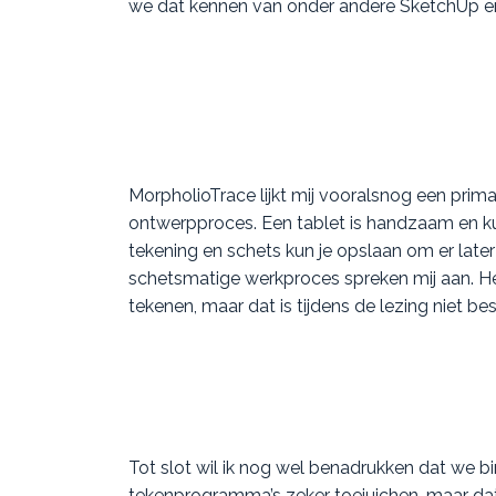
we dat kennen van onder andere SketchUp e
MorpholioTrace lijkt mij vooralsnog een prim
ontwerpproces. Een tablet is handzaam en k
tekening en schets kun je opslaan om er later 
schetsmatige werkproces spreken mij aan. H
tekenen, maar dat is tijdens de lezing niet be
Tot slot wil ik nog wel benadrukken dat we
tekenprogramma’s zeker toejuichen, maar dat 