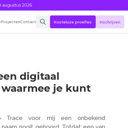
8 augustus 2026
eProjecten
Contact
Kosteloze proefles
Inschrijven
een digitaal
waarmee je kunt
o Trace voor mij een onbekend
 naam nooit gehoord. Totdat een van