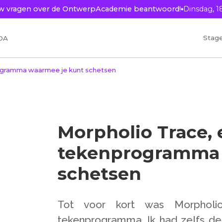
ouw vragen over de OntwerpAcademie beantwoord!
Dinsdag, 1
Stag
OA
credits
rogramma waarmee je kunt schetsen
Morpholio Trace, 
tekenprogramma 
schetsen
Tot voor kort was Morpholi
tekenprogramma. Ik had zelfs de