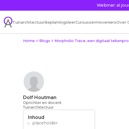
Webinar: al j
Tuinarchitectuur
Beplantingsleer
Cursussen
Hoveniers
Over 
Home
Blogs
Morpholio Trace, een digitaal tekenp
Dolf Houtman
Oprichter en docent
Tuinarchitectuur
Inhoud
placeholder