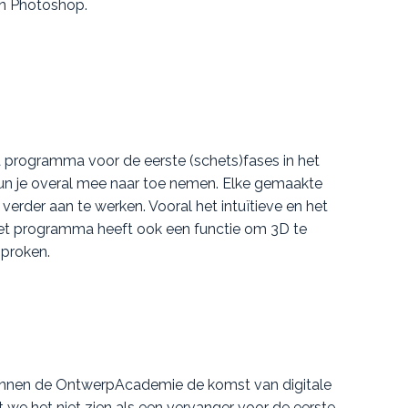
n Photoshop.
a programma voor de eerste (schets)fases in het
un je overal mee naar toe nemen. Elke gemaakte
verder aan te werken. Vooral het intuïtieve en het
et programma heeft ook een functie om 3D te
sproken.
 binnen de OntwerpAcademie de komst van digitale
we het niet zien als een vervanger voor de eerste