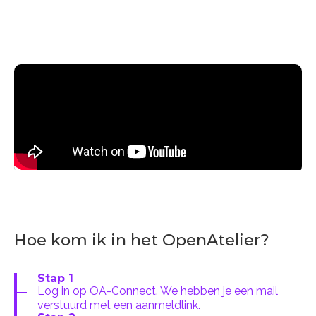
Hoe kom ik in het OpenAtelier?
Stap 1
Log in op
OA-Connect
. We hebben je een mail
verstuurd met een aanmeldlink.