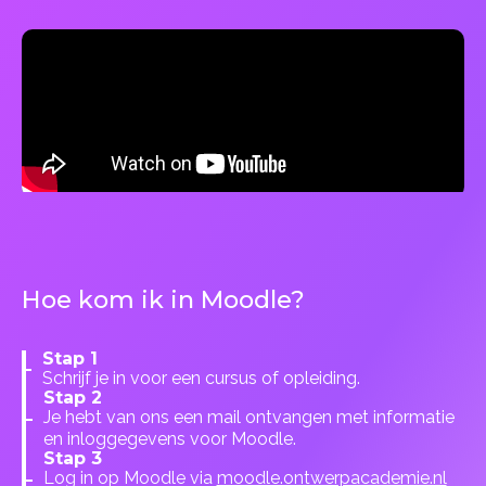
Hoe kom ik in Moodle?
Stap 1
Schrijf je in voor een cursus of opleiding.
Stap 2
Je hebt van ons een mail ontvangen met informatie
en inloggegevens voor Moodle.
Stap 3
Log in op Moodle via
moodle.ontwerpacademie.nl