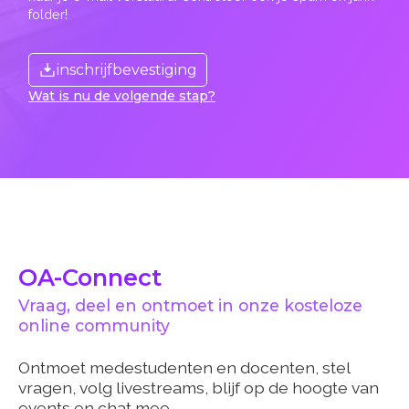
folder!
inschrijfbevestiging
Wat is nu de volgende stap?
OA-Connect
Vraag, deel en ontmoet in onze kosteloze
online community
Ontmoet medestudenten en docenten, stel
vragen, volg livestreams, blijf op de hoogte van
events en chat mee.