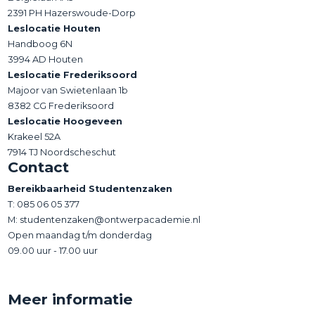
2391 PH Hazerswoude-Dorp
Leslocatie Houten
Handboog 6N
3994 AD Houten
Leslocatie Frederiksoord
Majoor van Swietenlaan 1b
8382 CG Frederiksoord
Leslocatie Hoogeveen
Krakeel 52A
7914 TJ Noordscheschut
Contact
Bereikbaarheid Studentenzaken
T:
085 06 05 377
M: studentenzaken@ontwerpacademie.nl
Open maandag t/m donderdag
09.00 uur - 17.00 uur
Meer informatie