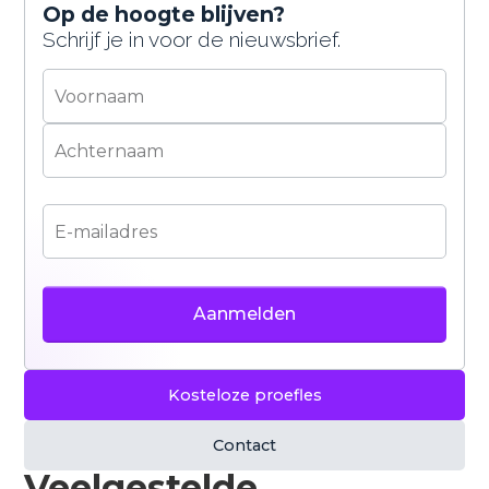
bepaalde content goed te laten werken. Je kunt
Op de hoogte blijven?
zelf kiezen of je hiermee akkoord gaat. Meer
Schrijf je in voor de nieuwsbrief.
informatie vind je in ons
privacybeleid
.
Accepteren
Weigeren
Kosteloze proefles
Contact
Veelgestelde