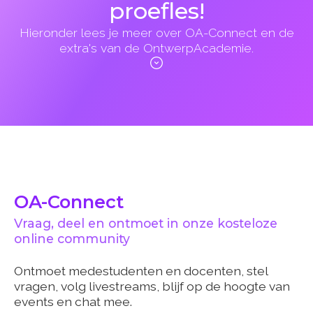
proefles!
Hieronder lees je meer over OA-Connect en de
extra's van de OntwerpAcademie.
OA-Connect
Vraag, deel en ontmoet in onze kosteloze
online community
Ontmoet medestudenten en docenten, stel
vragen, volg livestreams, blijf op de hoogte van
events en chat mee.