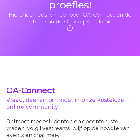
proefles!
Hieronder lees je meer over OA-Connect en de
extra's van de OntwerpAcademie.
OA-Connect
Vraag, deel en ontmoet in onze kosteloze
online community
Ontmoet medestudenten en docenten, stel
vragen, volg livestreams, blijf op de hoogte van
events en chat mee.