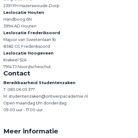
2391 PH Hazerswoude-Dorp
Leslocatie Houten
Handboog 6N
3994 AD Houten
Leslocatie Frederiksoord
Majoor van Swietenlaan 1b
8382 CG Frederiksoord
Leslocatie Hoogeveen
Krakeel 52A
7914 TJ Noordscheschut
Contact
Bereikbaarheid Studentenzaken
T:
085 06 05 377
M: studentenzaken@ontwerpacademie.nl
Open maandag t/m donderdag
09.00 uur - 17.00 uur
Meer informatie