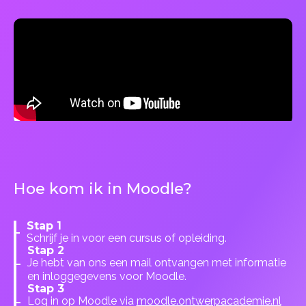
Hoe kom ik in Moodle?
Stap 1
Schrijf je in voor een cursus of opleiding.
Stap 2
Je hebt van ons een mail ontvangen met informatie
en inloggegevens voor Moodle.
Stap 3
Log in op Moodle via
moodle.ontwerpacademie.nl