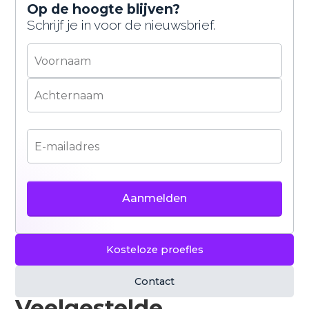
bepaalde content goed te laten werken. Je kunt
Op de hoogte blijven?
zelf kiezen of je hiermee akkoord gaat. Meer
Schrijf je in voor de nieuwsbrief.
informatie vind je in ons
privacybeleid
.
Accepteren
Weigeren
Kosteloze proefles
Contact
Veelgestelde