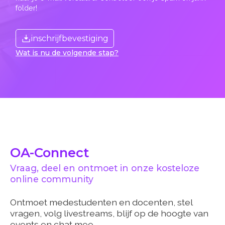
folder!
inschrijfbevestiging
Wat is nu de volgende stap?
OA-Connect
Vraag, deel en ontmoet in onze kosteloze
online community
Ontmoet medestudenten en docenten, stel
vragen, volg livestreams, blijf op de hoogte van
events en chat mee.