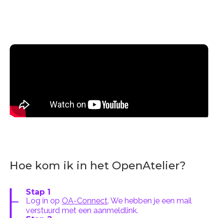
Hoe kom ik in het OpenAtelier?
Stap 1
Log in op
OA-Connect
. We hebben je een mail
verstuurd met een aanmeldlink.