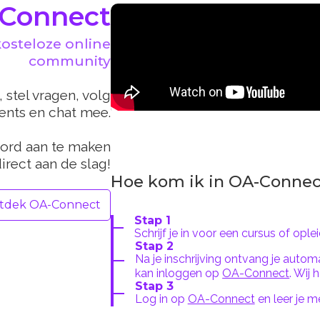
Connect
kosteloze online
community
stel vragen, volg
vents en chat mee.
ord aan te maken
irect aan de slag!
Hoe kom ik in OA-Connec
tdek OA-Connect
Stap 1
Schrijf je in voor een cursus of oplei
Stap 2
Na je inschrijving ontvang je autom
kan inloggen op
OA-Connect
. Wij
Stap 3
Log in op
OA-Connect
en leer je 