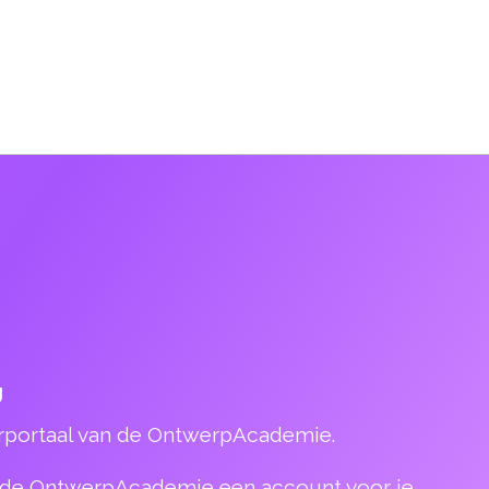
g
erportaal van de OntwerpAcademie.
t de OntwerpAcademie een account voor je