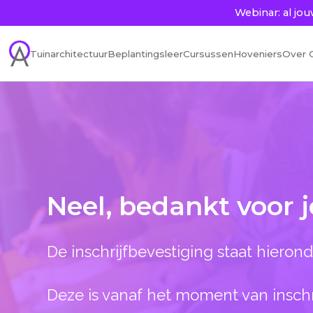
Webinar: al j
Tuinarchitectuur
Beplantingsleer
Cursussen
Hoveniers
Over 
Neel
,
bedankt voor je
De inschrijfbevestiging staat hierond
Deze is vanaf het moment van inschr