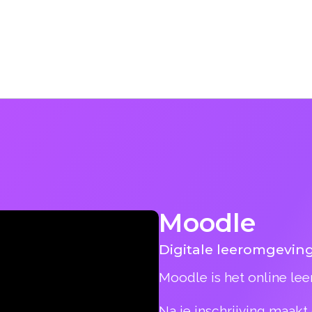
Moodle
Digitale leeromgevin
Moodle is het online le
Na je inschrijving maak