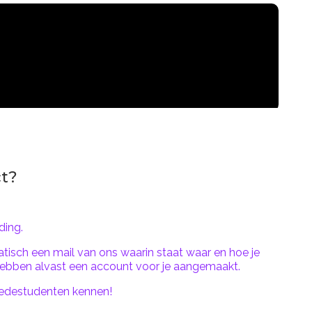
t?
ding.
atisch een mail van ons waarin staat waar en hoe je
 hebben alvast een account voor je aangemaakt.
medestudenten kennen!