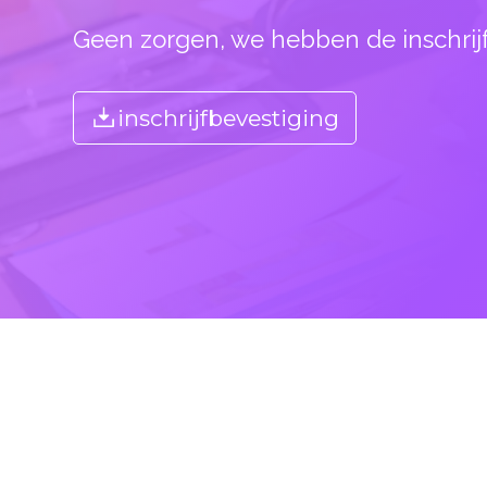
Geen zorgen, we hebben de inschrijfb
inschrijfbevestiging