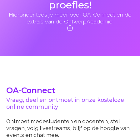
proefles!
Hieronder lees je meer over OA-Connect en de
extra's van de OntwerpAcademie.
OA-Connect
Vraag, deel en ontmoet in onze kosteloze
online community
Ontmoet medestudenten en docenten, stel
vragen, volg livestreams, blijf op de hoogte van
events en chat mee.