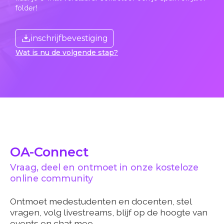
folder!
inschrijfbevestiging
Wat is nu de volgende stap?
OA-Connect
Vraag, deel en ontmoet in onze kosteloze
online community
Ontmoet medestudenten en docenten, stel
vragen, volg livestreams, blijf op de hoogte van
events en chat mee.