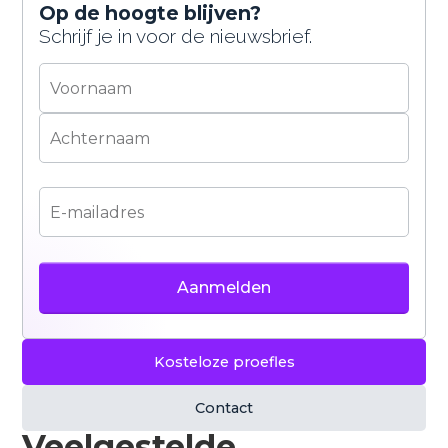
bepaalde content goed te laten werken. Je kunt
Op de hoogte blijven?
zelf kiezen of je hiermee akkoord gaat. Meer
Schrijf je in voor de nieuwsbrief.
informatie vind je in ons
privacybeleid
.
Accepteren
Weigeren
Kosteloze proefles
Contact
Veelgestelde