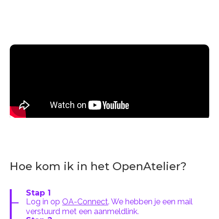
Hoe kom ik in het OpenAtelier?
Stap 1
Log in op
OA-Connect
. We hebben je een mail
verstuurd met een aanmeldlink.