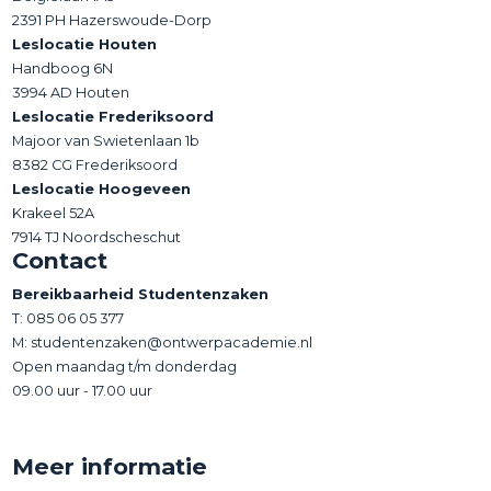
2391 PH Hazerswoude-Dorp
Leslocatie Houten
Handboog 6N
3994 AD Houten
Leslocatie Frederiksoord
Majoor van Swietenlaan 1b
8382 CG Frederiksoord
Leslocatie Hoogeveen
Krakeel 52A
7914 TJ Noordscheschut
Contact
Bereikbaarheid Studentenzaken
T:
085 06 05 377
M: studentenzaken@ontwerpacademie.nl
Open maandag t/m donderdag
09.00 uur - 17.00 uur
Meer informatie