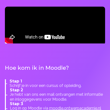
Hoe kom ik in Moodle?
Stap 1
Schrijf je in voor een cursus of opleiding.
Stap 2
Je hebt van ons een mail ontvangen met informatie
en inloggegevens voor Moodle.
Stap 3
Log in op Moodle via
moodle.ontwerpacademie.nl