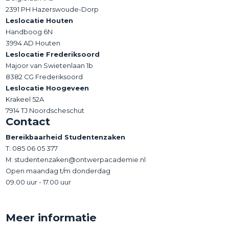
2391 PH Hazerswoude-Dorp
Leslocatie Houten
Handboog 6N
3994 AD Houten
Leslocatie Frederiksoord
Majoor van Swietenlaan 1b
8382 CG Frederiksoord
Leslocatie Hoogeveen
Krakeel 52A
7914 TJ Noordscheschut
Contact
Bereikbaarheid Studentenzaken
T:
085 06 05 377
M: studentenzaken@ontwerpacademie.nl
Open maandag t/m donderdag
09.00 uur - 17.00 uur
Meer informatie