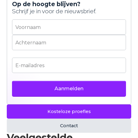
bepaalde content goed te laten werken. Je kunt
Op de hoogte blijven?
zelf kiezen of je hiermee akkoord gaat. Meer
Schrijf je in voor de nieuwsbrief.
informatie vind je in ons
privacybeleid
.
Accepteren
Weigeren
Kosteloze proefles
Contact
Veelgestelde