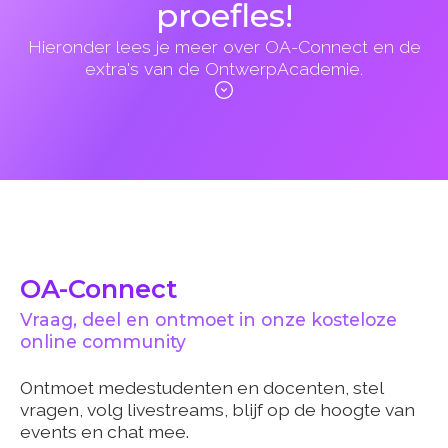
proefles!
Hieronder lees je meer over OA-Connect en de
extra's van de OntwerpAcademie.
OA-Connect
Vraag, deel en ontmoet in onze kosteloze
online community
Ontmoet medestudenten en docenten, stel
vragen, volg livestreams, blijf op de hoogte van
events en chat mee.