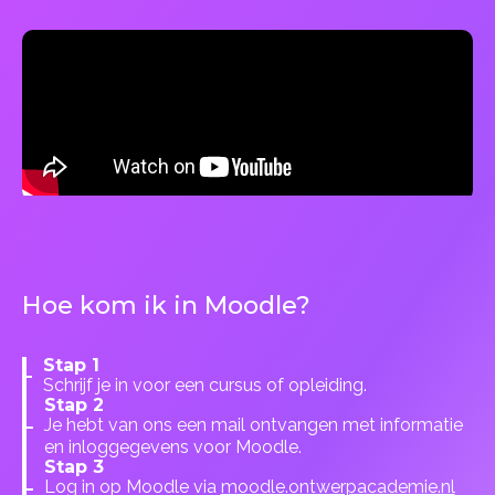
Hoe kom ik in Moodle?
Stap 1
Schrijf je in voor een cursus of opleiding.
Stap 2
Je hebt van ons een mail ontvangen met informatie
en inloggegevens voor Moodle.
Stap 3
Log in op Moodle via
moodle.ontwerpacademie.nl