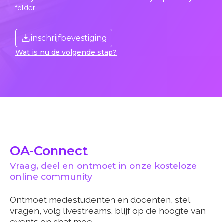
folder!
inschrijfbevestiging
Wat is nu de volgende stap?
OA-Connect
Vraag, deel en ontmoet in onze kosteloze
online community
Ontmoet medestudenten en docenten, stel
vragen, volg livestreams, blijf op de hoogte van
events en chat mee.