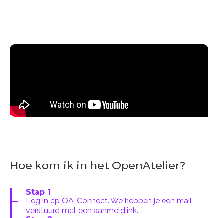
Hoe kom ik in het OpenAtelier?
Stap 1
Log in op
OA-Connect
. We hebben je een mail
verstuurd met een aanmeldlink.